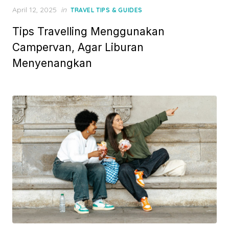
Posted
April 12, 2025
in
TRAVEL TIPS & GUIDES
on
Tips Travelling Menggunakan
Campervan, Agar Liburan
Menyenangkan