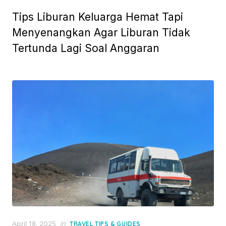
on
Tips Liburan Keluarga Hemat Tapi
Menyenangkan Agar Liburan Tidak
Tertunda Lagi Soal Anggaran
Posted
April 18, 2025
in
TRAVEL TIPS & GUIDES