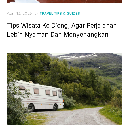
Posted
April 13, 2025
in
TRAVEL TIPS & GUIDES
on
Tips Wisata Ke Dieng, Agar Perjalanan
Lebih Nyaman Dan Menyenangkan