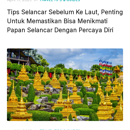
on
Tips Selancar Sebelum Ke Laut, Penting
Untuk Memastikan Bisa Menikmati
Papan Selancar Dengan Percaya Diri