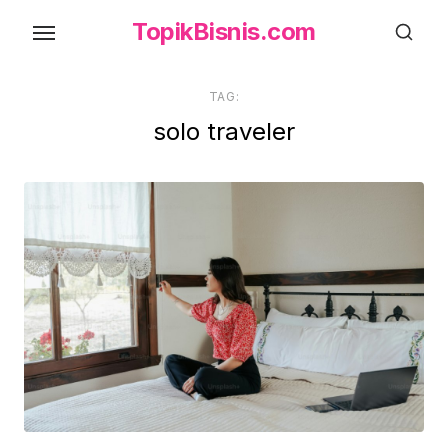
Skip
TopikBisnis.com
to
the
content
TAG:
solo traveler