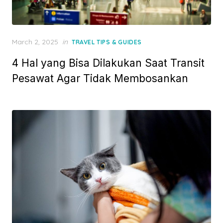
Posted
March 2, 2025
in
TRAVEL TIPS & GUIDES
on
4 Hal yang Bisa Dilakukan Saat Transit
Pesawat Agar Tidak Membosankan