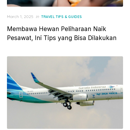
Posted
March 1, 2025
in
TRAVEL TIPS & GUIDES
on
Membawa Hewan Peliharaan Naik
Pesawat, Ini Tips yang Bisa Dilakukan