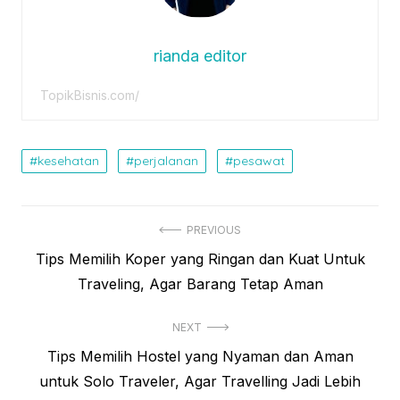
rianda editor
TopikBisnis.com/
kesehatan
perjalanan
pesawat
Post
PREVIOUS
Previous
Tips Memilih Koper yang Ringan dan Kuat Untuk
navigation
post:
Traveling, Agar Barang Tetap Aman
NEXT
Next
Tips Memilih Hostel yang Nyaman dan Aman
post:
untuk Solo Traveler, Agar Travelling Jadi Lebih