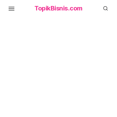
Skip
TopikBisnis.com
to
the
content