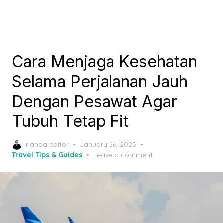
Cara Menjaga Kesehatan
Selama Perjalanan Jauh
Dengan Pesawat Agar
Tubuh Tetap Fit
Posted
rianda editor
January 26, 2025
on
Travel Tips & Guides
Leave a comment