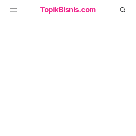
Skip
TopikBisnis.com
to
the
content