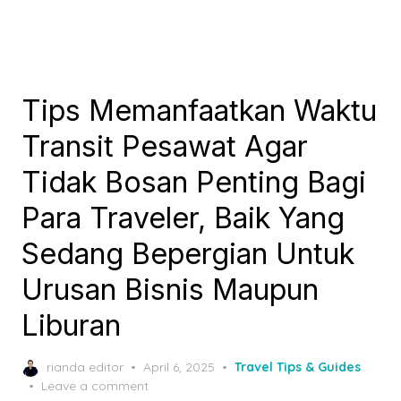
Tips Memanfaatkan Waktu
Transit Pesawat Agar
Tidak Bosan Penting Bagi
Para Traveler, Baik Yang
Sedang Bepergian Untuk
Urusan Bisnis Maupun
Liburan
Posted
rianda editor
April 6, 2025
Travel Tips & Guides
on
Leave a comment