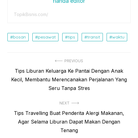
rianda editor
TopikBisnis.com/
bosan
pesawat
tips
transit
waktu
Post
PREVIOUS
Previous
Tips Liburan Keluarga Ke Pantai Dengan Anak
navigation
post:
Kecil, Membantu Merencanakan Perjalanan Yang
Seru Tanpa Stres
NEXT
Next
Tips Travelling Buat Penderita Alergi Makanan,
post:
Agar Selama Liburan Dapat Makan Dengan
Tenang