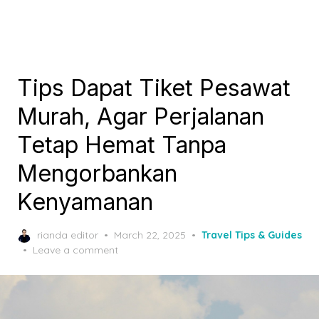
Tips Dapat Tiket Pesawat
Murah, Agar Perjalanan
Tetap Hemat Tanpa
Mengorbankan
Kenyamanan
Posted
rianda editor
March 22, 2025
Travel Tips & Guides
on
Leave a comment