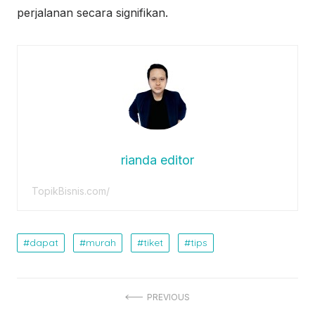
perjalanan secara signifikan.
rianda editor
TopikBisnis.com/
dapat
murah
tiket
tips
Post
PREVIOUS