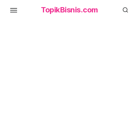
Skip
TopikBisnis.com
to
the
content