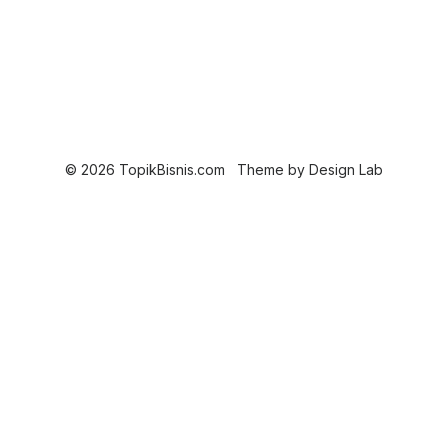
© 2026 TopikBisnis.com
Theme by
Design Lab