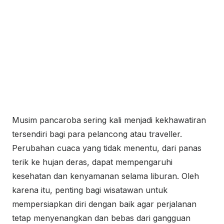
Musim pancaroba sering kali menjadi kekhawatiran
tersendiri bagi para pelancong atau traveller.
Perubahan cuaca yang tidak menentu, dari panas
terik ke hujan deras, dapat mempengaruhi
kesehatan dan kenyamanan selama liburan. Oleh
karena itu, penting bagi wisatawan untuk
mempersiapkan diri dengan baik agar perjalanan
tetap menyenangkan dan bebas dari gangguan