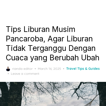
Tips Liburan Musim
Pancaroba, Agar Liburan
Tidak Terganggu Dengan
Cuaca yang Berubah Ubah
Posted
rianda editor
March 16, 2025
Travel Tips & Guides
on
Leave a comment