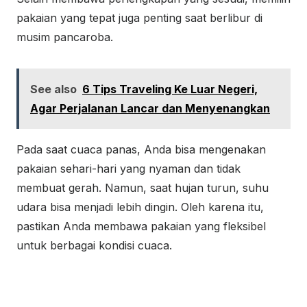
pakaian yang tepat juga penting saat berlibur di
musim pancaroba.
See also
6 Tips Traveling Ke Luar Negeri,
Agar Perjalanan Lancar dan Menyenangkan
Pada saat cuaca panas, Anda bisa mengenakan
pakaian sehari-hari yang nyaman dan tidak
membuat gerah. Namun, saat hujan turun, suhu
udara bisa menjadi lebih dingin. Oleh karena itu,
pastikan Anda membawa pakaian yang fleksibel
untuk berbagai kondisi cuaca.