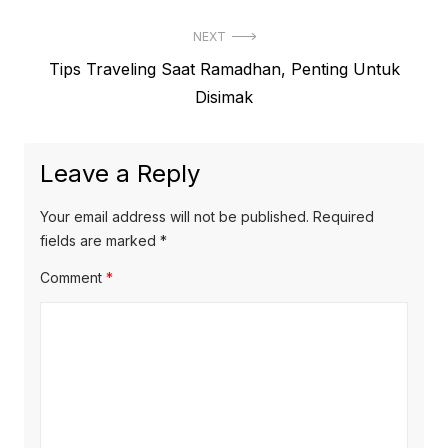
NEXT
Next
Tips Traveling Saat Ramadhan, Penting Untuk
post:
Disimak
Leave a Reply
Your email address will not be published.
Required
fields are marked
*
Comment
*