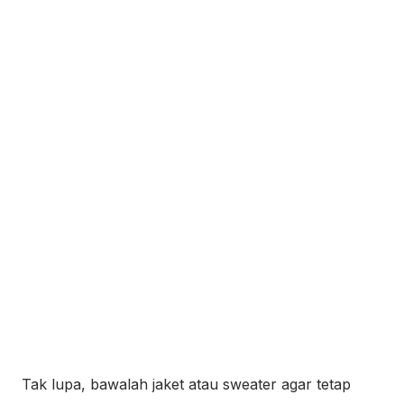
Tak lupa, bawalah jaket atau sweater agar tetap