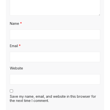
Name
*
Email
*
Website
Save my name, email, and website in this browser for
the next time I comment.