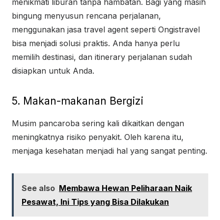
menikmati liburan tanpa hambatan. Bagi yang masih
bingung menyusun rencana perjalanan,
menggunakan jasa travel agent seperti Ongistravel
bisa menjadi solusi praktis. Anda hanya perlu
memilih destinasi, dan itinerary perjalanan sudah
disiapkan untuk Anda.
5. Makan-makanan Bergizi
Musim pancaroba sering kali dikaitkan dengan
meningkatnya risiko penyakit. Oleh karena itu,
menjaga kesehatan menjadi hal yang sangat penting.
See also
Membawa Hewan Peliharaan Naik
Pesawat, Ini Tips yang Bisa Dilakukan