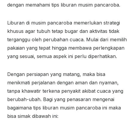
dengan memahami tips liburan musim pancaroba.
Liburan di musim pancaroba memerlukan strategi
khusus agar tubuh tetap bugar dan aktivitas tidak
terganggu oleh perubahan cuaca. Mulai dari memilih
pakaian yang tepat hingga membawa perlengkapan
yang sesuai, semua aspek ini perlu diperhatikan.
Dengan persiapan yang matang, maka bisa
menikmati perjalanan dengan aman dan nyaman,
tanpa khawatir terkena penyakit akibat cuaca yang
berubah-ubah. Bagi yang penasaran mengenai
bagaimana tips liburan musim pancaroba ini maka
bisa simak dibawah ini: