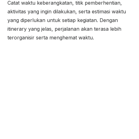
Catat waktu keberangkatan, titik pemberhentian,
aktivitas yang ingin dilakukan, serta estimasi waktu
yang diperlukan untuk setiap kegiatan. Dengan
itinerary yang jelas, perjalanan akan terasa lebih
terorganisir serta menghemat waktu.