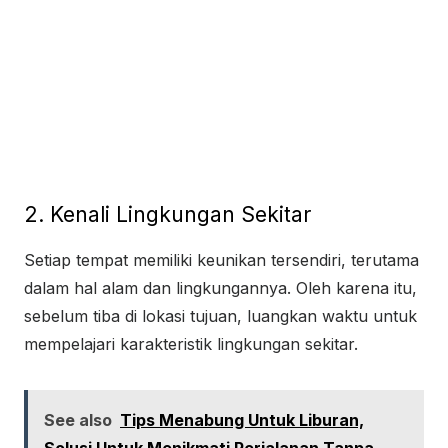
2. Kenali Lingkungan Sekitar
Setiap tempat memiliki keunikan tersendiri, terutama
dalam hal alam dan lingkungannya. Oleh karena itu,
sebelum tiba di lokasi tujuan, luangkan waktu untuk
mempelajari karakteristik lingkungan sekitar.
See also
Tips Menabung Untuk Liburan,