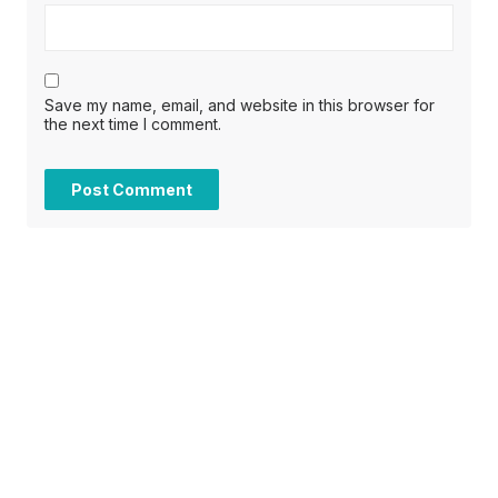
Save my name, email, and website in this browser for
the next time I comment.