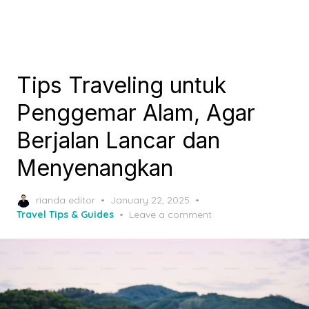
Tips Traveling untuk
Penggemar Alam, Agar
Berjalan Lancar dan
Menyenangkan
Posted
rianda editor
January 22, 2025
on
Travel Tips & Guides
Leave a comment