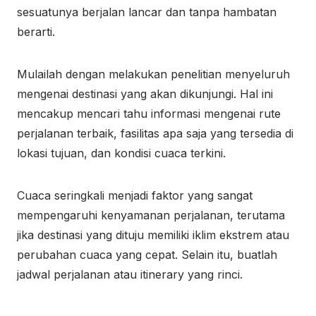
sesuatunya berjalan lancar dan tanpa hambatan
berarti.
Mulailah dengan melakukan penelitian menyeluruh
mengenai destinasi yang akan dikunjungi. Hal ini
mencakup mencari tahu informasi mengenai rute
perjalanan terbaik, fasilitas apa saja yang tersedia di
lokasi tujuan, dan kondisi cuaca terkini.
Cuaca seringkali menjadi faktor yang sangat
mempengaruhi kenyamanan perjalanan, terutama
jika destinasi yang dituju memiliki iklim ekstrem atau
perubahan cuaca yang cepat. Selain itu, buatlah
jadwal perjalanan atau itinerary yang rinci.