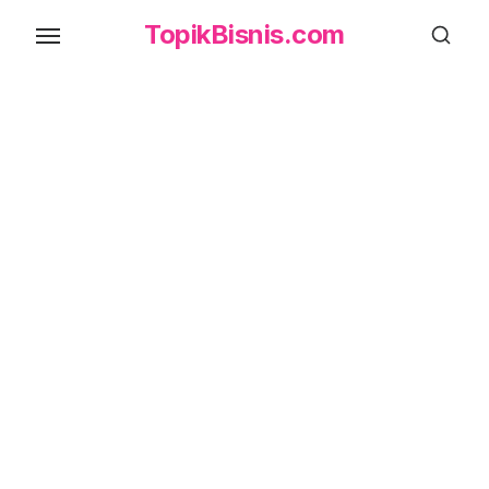
Skip
TopikBisnis.com
to
the
content