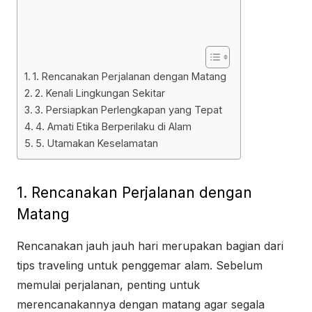
1. Rencanakan Perjalanan dengan Matang
2. Kenali Lingkungan Sekitar
3. Persiapkan Perlengkapan yang Tepat
4. Amati Etika Berperilaku di Alam
5. Utamakan Keselamatan
1. Rencanakan Perjalanan dengan
Matang
Rencanakan jauh jauh hari merupakan bagian dari
tips traveling untuk penggemar alam. Sebelum
memulai perjalanan, penting untuk
merencanakannya dengan matang agar segala